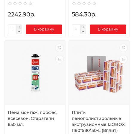
2242.90р.
584.30р.
В корзину
В корзину
Пена монтаж. профес.
Плиты
всесезон. Старатели
пенополистирольные
850 мл.
экструзионные IZOBOX
1180*580*50-L (8плит)